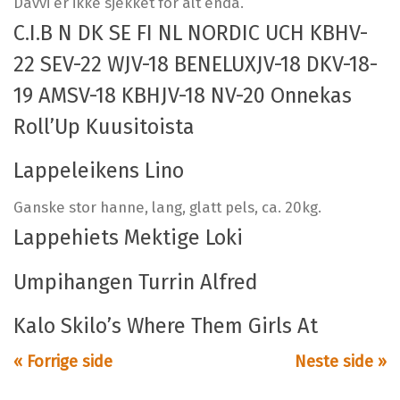
Davvi er ikke sjekket for alt enda.
C.I.B N DK SE FI NL NORDIC UCH KBHV-
22 SEV-22 WJV-18 BENELUXJV-18 DKV-18-
19 AMSV-18 KBHJV-18 NV-20 Onnekas
Roll’Up Kuusitoista
Lappeleikens Lino
Ganske stor hanne, lang, glatt pels, ca. 20kg.
Lappehiets Mektige Loki
Umpihangen Turrin Alfred
Kalo Skilo’s Where Them Girls At
« Forrige side
Neste side »