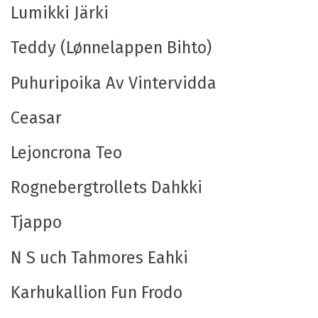
Lumikki Järki
Teddy (Lønnelappen Bihto)
Puhuripoika Av Vintervidda
Ceasar
Lejoncrona Teo
Rognebergtrollets Dahkki
Tjappo
N S uch Tahmores Eahki
Karhukallion Fun Frodo