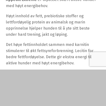
med høyt energibehov.
Høyt innhold av fett, prebiotiske stoffer og
lettfordøyelig protein av animalsk og marin
opprinnelse hjelper hunden til å yte sitt beste
under hard trening, jakt og løping.
Det høye fettinnholdet sammen med karnitin
stimulerer til økt fettsyreforbrenning. Lecitin for
bedre fettfordøyelse. Dette gir ekstra energi til
aktive hunder med høyt energibehov.
Fôret inneholder ingen kornråvarer med unntak av
ris og har og har et høyt innhold av hydrolyserte
råvarer. Det gir et lavt innhold av råvarer som kan
føre til fôrintoleranse og allergier.
Høyt innhold av naturlige antioksidanter som