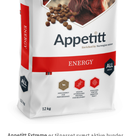
Appetitt Extreme
er tilpasset svært aktive hunder