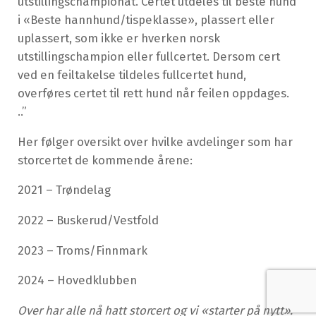
utstillingschampionat. Certet utdeles til beste hund
i «Beste hannhund/tispeklasse», plassert eller
uplassert, som ikke er hverken norsk
utstillingschampion eller fullcertet. Dersom cert
ved en feiltakelse tildeles fullcertet hund,
overføres certet til rett hund når feilen oppdages.
..”
Her følger oversikt over hvilke avdelinger som har
storcertet de kommende årene:
2021 – Trøndelag
2022 – Buskerud/Vestfold
2023 – Troms/Finnmark
2024 – Hovedklubben
Over har alle nå hatt storcert og vi «starter på nytt».