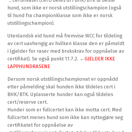
“.. Certifikatet (cert) deles ut i BHK/BTK til beste
hund, som ikke er norsk utstillingschampion (også
til hund fra championklasse som ikke er norsk
utstillingschampion).
Utenlandsk eid hund må fremvise WCC for tildeling
av cert uavhengig av hvilken klasse den er påmeldt
i (gjelder for raser med brukskrav for oppnåelse av
certifikat). Se også punkt 11.7.2. ←
GJELDER IKKE
LAPPHUNDRASENE
Dersom norsk utstillingschampionat er oppnådd
etter påmelding skal hunden ikke tildeles cert i
BHK/BTK. Uplasserte hunder kan også tildeles
cert/reserve cert.
Hunder som er fullcertet kan ikke motta cert. Med
fullcertet menes hund som ikke kan nyttegjøre seg
certifikatet for oppnåelse av