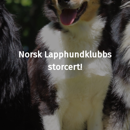
Norsk Lapphundklubbs
storcert!