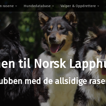
m rasene
Hundedatabase
Valper & Oppdrettere
n til Norsk Lapp
ubben med de allsidige ras