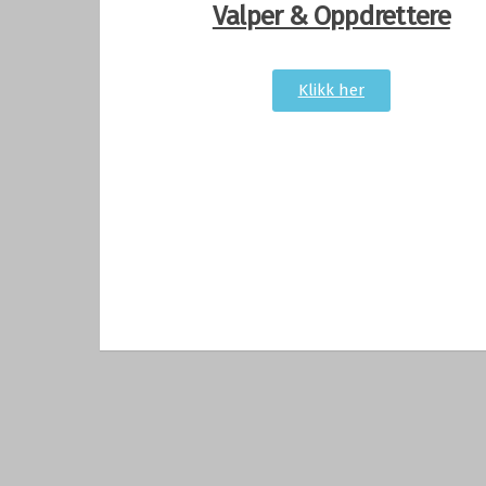
Valper & Oppdrettere
Klikk her
Norsk Lapphundklubb. Alle rettigheter forbeh