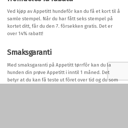
Ved kjøp av Appetitt hundefôr kan du få et kort til å
samle stempel. Når du har fått seks stempel på
kortet ditt, får du den 7. fôrsekken gratis. Det er
over 14% rabatt!
Smaksgaranti
Med smaksgaranti på Appetitt tørrfôr kan du la
hunden din prøve Appetitt i inntil 1 måned. Det
betyr at du kan få teste ut fôret over tid og du som
eier kan føle deg trygg på valget av fôr. Hvis du
eller hunden etter denne perioden ikke er helt
fornøyde, får du pengene tilbake.
Garantien gjelder fra dagen du kjøpte fôret og når
minimum 1/3 av posens innhold fortsatt er igjen.
Husk å ta vare på kvitteringen.