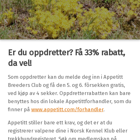
Er du oppdretter? Få 33% rabatt,
da vel!
Som oppdretter kan du melde deg inn i Appetitt
Breeders Club og få den 5. og 6. fôrsekken gratis,
ved kjøp av 4 sekker. Oppdretterrabatten kan bare
benyttes hos din lokale Appetittforhandler, som du
finner på
www.appetitt.com/forhandler
.
Appetitt stiller bare ett krav, og det er at du
registrerer valpene dine i Norsk Kennel Klub eller
trekkhundregisteret. Søk om medlemskap på