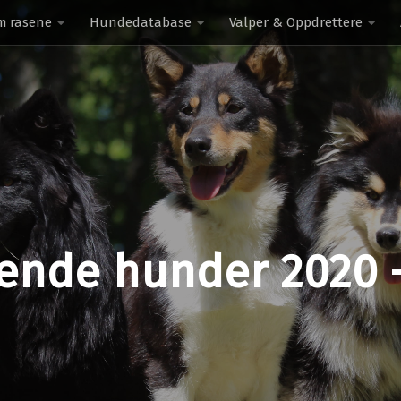
m rasene
Hundedatabase
Valper & Oppdrettere
ende hunder 2020 –