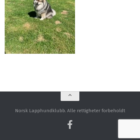
Norsk Lapphundklubb. Alle rettigheter forbeholdt