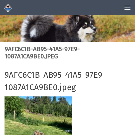
Skip to content
9AFC6C1B-AB95-41A5-97E9-
1087A1CA9BE0.JPEG
9AFC6C1B-AB95-41A5-97E9-
1087A1CA9BE0.jpeg