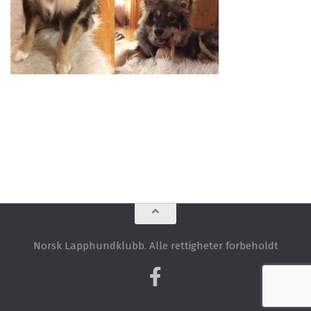
Norsk Lapphundklubb. Alle rettigheter forbeholdt