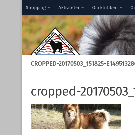
Shopping
Aktiviteter
Om klubben
O
Skip to content
CROPPED-20170503_151825-E149513286
cropped-20170503_1