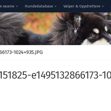
m rasene
Hundedatabase
Valper & Oppdrettere
6173-1024×935.JPG
51825-e1495132866173-10