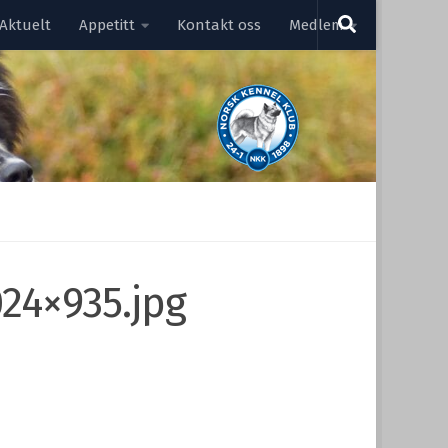
Aktuelt
Appetitt
Kontakt oss
Medlem
24×935.jpg