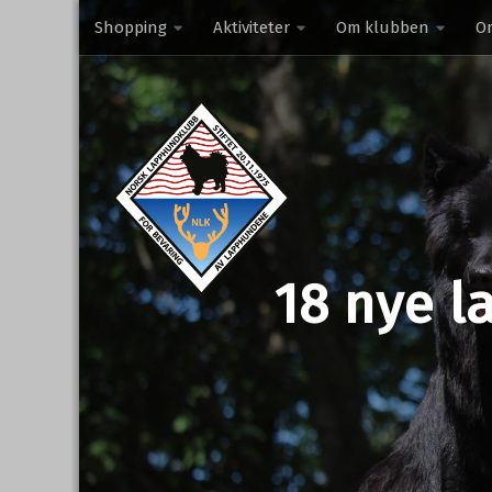
Shopping
Aktiviteter
Om klubben
O
Skip to content
18 nye l