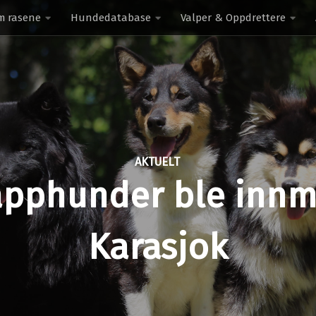
m rasene
Hundedatabase
Valper & Oppdrettere
AKTUELT
apphunder ble innm
Karasjok