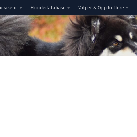
m rasene
Hundedatabase
Valper & Oppdrettere