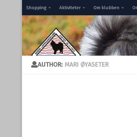
Shopping
Aktiviteter
Om klubben
O
Skip to content
AUTHOR:
MARI ØYASETER