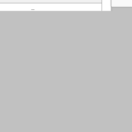
—
—
—
—
─