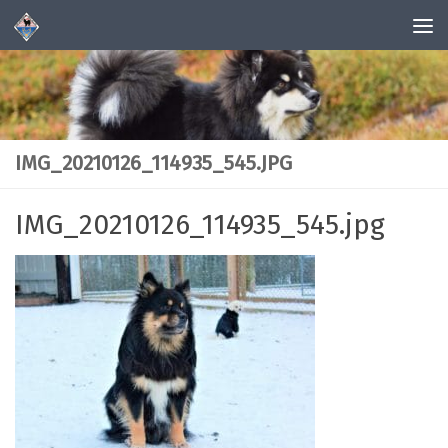
Skip to content
IMG_20210126_114935_545.JPG
IMG_20210126_114935_545.jpg